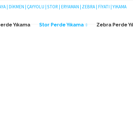
Perde Yıkama
Stor Perde Yıkama
Zebra Perde Y
STOR PERDE YIKAMA ANKARA
PERDE YIKAMA 
Stor Perde Yıkama Ankara Firması İle Sizlere En Uygun Fiyatlarla
Hayalinizdeki Profesyonel Temizlik Sağlanmaktadır.