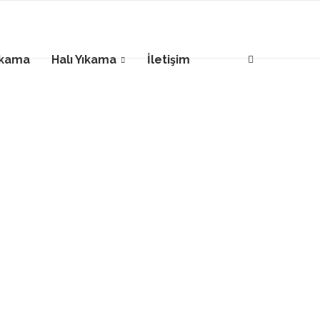
ıkama
Halı Yıkama
İletişim
ANKARA