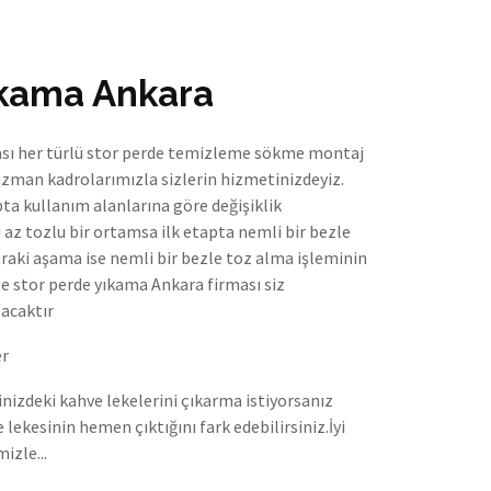
ıkama Ankara
ası her türlü stor perde temizleme sökme montaj
 uzman kadrolarımızla sizlerin hizmetinizdeyiz.
ta kullanım alanlarına göre değişiklik
ı az tozlu bir ortamsa ilk etapta nemli bir bezle
onraki aşama ise nemli bir bezle toz alma işleminin
e stor perde yıkama Ankara firması siz
acaktır
er
inizdeki kahve lekelerini çıkarma istiyorsanız
lekesinin hemen çıktığını fark edebilirsiniz.İyi
izle...